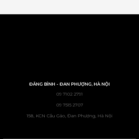
ĐĂNG BÌNH - ĐAN PHƯỢNG, HÀ NỘI
09 7102 2791
09 7515 2707
158, KCN Cầu Gáo, Đan Phượng, Hà Nội