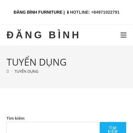
ĐĂNG BÌNH FURNITURE |
📱HOTLINE: +84971022791
ĐĂNG BÌNH
TUYỂN DỤNG
>
TUYỂN DỤNG
Tìm kiếm
TÌM
KIẾM